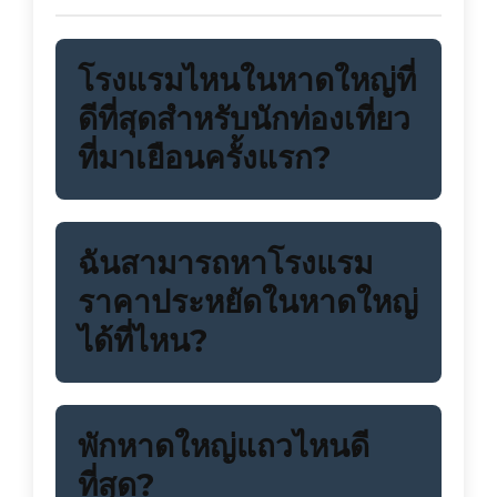
โรงแรมไหนในหาดใหญ่ที่
ดีที่สุดสำหรับนักท่องเที่ยว
ที่มาเยือนครั้งแรก?
ฉันสามารถหาโรงแรม
ราคาประหยัดในหาดใหญ่
ได้ที่ไหน?
พักหาดใหญ่แถวไหนดี
ที่สุด?