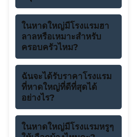
ในหาดใหญ่มีโรงแรมฮา
ลาลหรือเหมาะสำหรับ
ครอบครัวไหม?
ฉันจะได้รับราคาโรงแรม
ที่หาดใหญ่ที่ดีที่สุดได้
อย่างไร?
ในหาดใหญ่มีโรงแรมหรูๆ