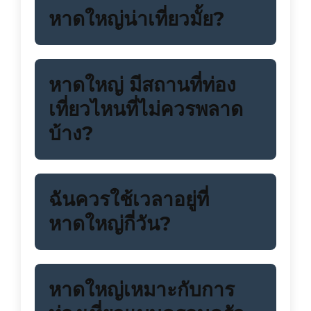
หาดใหญ่น่าเที่ยวมั้ย?
หาดใหญ่ มีสถานที่ท่อง
เที่ยวไหนที่ไม่ควรพลาด
บ้าง?
ฉันควรใช้เวลาอยู่ที่
หาดใหญ่กี่วัน?
หาดใหญ่เหมาะกับการ