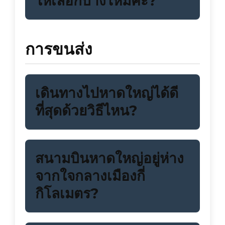
ให้เลือกบ้างไหมคะ?
การขนส่ง
เดินทางไปหาดใหญ่ได้ดี
ที่สุดด้วยวิธีไหน?
สนามบินหาดใหญ่อยู่ห่าง
จากใจกลางเมืองกี่
กิโลเมตร?