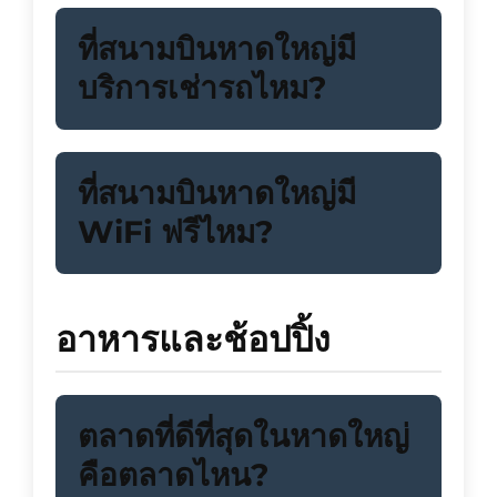
ที่สนามบินหาดใหญ่มี
บริการเช่ารถไหม?
ที่สนามบินหาดใหญ่มี
WiFi ฟรีไหม?
อาหารและช้อปปิ้ง
ตลาดที่ดีที่สุดในหาดใหญ่
คือตลาดไหน?