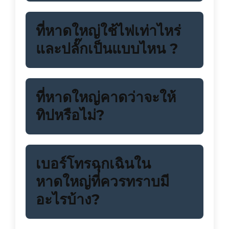
ที่หาดใหญ่ใช้ไฟเท่าไหร่
และปลั๊กเป็นแบบไหน ?
ที่หาดใหญ่คาดว่าจะให้
ทิปหรือไม่?
เบอร์โทรฉุกเฉินใน
หาดใหญ่ที่ควรทราบมี
อะไรบ้าง?