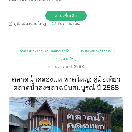
อ่านเพิ่มเติม
บน
คู่มือเมืองหาดใหญ่
ปิดความเห็น
Motor
EXPO
2025
Hat
อาหารและสถานบันเทิงยามค่ำคืน
,
เทศกาลและกิจกรรม
,
Yai:
ข่าวหาดใหญ่
Complete
ตุลาคม 6, 2568
Guide
to
ตลาดน้ำคลองแห หาดใหญ่: คู่มือเที่ยว
Thailand`s
Auto
ตลาดน้ำสงขลาฉบับสมบูรณ์ ปี 2568
Show