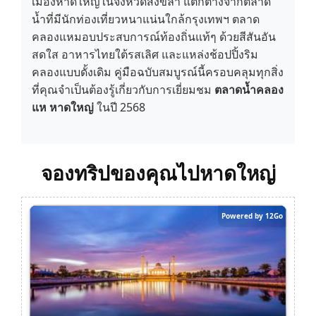
เมืองหาดใหญ่ในจังหวัดสงขลา แตกต่างจากตลาด
น้ำที่มีนักท่องเที่ยวหนาแน่นใกล้กรุงเทพฯ ตลาด
คลองแหมอบประสบการณ์ท้องถิ่นแท้ๆ ด้วยสีสันอัน
สดใส อาหารไทยใต้รสเลิศ และแหล่งช้อปปิ้งริม
คลองแบบดั้งเดิม คู่มือฉบับสมบูรณ์นี้ครอบคลุมทุกสิ่ง
ที่คุณจำเป็นต้องรู้เกี่ยวกับการเยี่ยมชม
ตลาดน้ำคลอง
แห หาดใหญ่
ในปี 2568
จองทริปของคุณไปหาดใหญ่