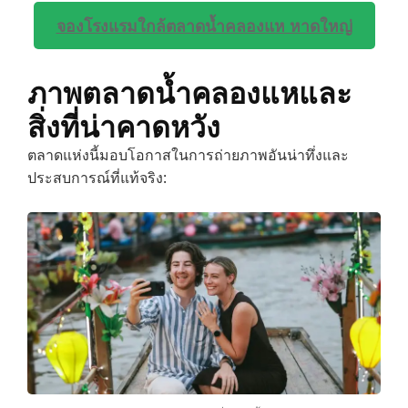
จองโรงแรมใกล้ตลาดน้ำคลองแห หาดใหญ่
ภาพตลาดน้ำคลองแหและ
สิ่งที่น่าคาดหวัง
ตลาดแห่งนี้มอบโอกาสในการถ่ายภาพอันน่าทึ่งและ
ประสบการณ์ที่แท้จริง: