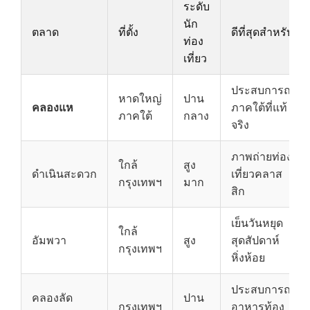
ระดับ
นัก
ตลาด
ที่ตั้ง
ดีที่สุดสำหรับ
ท่อง
เที่ยว
ประสบการณ์
หาดใหญ่
ปาน
คลองแห
ภาคใต้ที่แท้
ภาคใต้
กลาง
จริง
ภาพถ่ายท่อง
ใกล้
สูง
ดำเนินสะดวก
เที่ยวคลาส
กรุงเทพฯ
มาก
สิก
เย็นวันหยุด
ใกล้
อัมพวา
สูง
สุดสัปดาห์
กรุงเทพฯ
หิ่งห้อย
ประสบการณ์
คลองลัด
ปาน
กรุงเทพฯ
อาหารท้อง