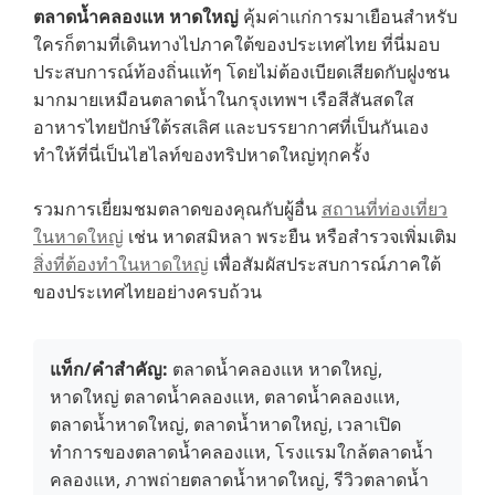
ตลาดน้ำคลองแห หาดใหญ่
คุ้มค่าแก่การมาเยือนสำหรับ
ใครก็ตามที่เดินทางไปภาคใต้ของประเทศไทย ที่นี่มอบ
ประสบการณ์ท้องถิ่นแท้ๆ โดยไม่ต้องเบียดเสียดกับฝูงชน
มากมายเหมือนตลาดน้ำในกรุงเทพฯ เรือสีสันสดใส
อาหารไทยปักษ์ใต้รสเลิศ และบรรยากาศที่เป็นกันเอง
ทำให้ที่นี่เป็นไฮไลท์ของทริปหาดใหญ่ทุกครั้ง
รวมการเยี่ยมชมตลาดของคุณกับผู้อื่น
สถานที่ท่องเที่ยว
ในหาดใหญ่
เช่น หาดสมิหลา พระยืน หรือสำรวจเพิ่มเติม
สิ่งที่ต้องทำในหาดใหญ่
เพื่อสัมผัสประสบการณ์ภาคใต้
ของประเทศไทยอย่างครบถ้วน
แท็ก/คำสำคัญ:
ตลาดน้ำคลองแห หาดใหญ่,
หาดใหญ่ ตลาดน้ำคลองแห, ตลาดน้ำคลองแห,
ตลาดน้ำหาดใหญ่, ตลาดน้ำหาดใหญ่, เวลาเปิด
ทำการของตลาดน้ำคลองแห, โรงแรมใกล้ตลาดน้ำ
คลองแห, ภาพถ่ายตลาดน้ำหาดใหญ่, รีวิวตลาดน้ำ