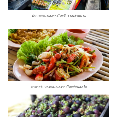
มีขนมและของว่างไทยโบราณจำหน่าย
อาหารริมทางและของว่างไทยสีสันสดใส