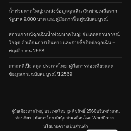
น้ำท่วมหาดใหญ่: แหล่งข้อมูลฉุกเฉิน เงินช่วยเหลือจาก
รัฐบาล 9,000 บาท และคู่มือการฟื้นฟูฉบับสมบูรณ์
สถานการณ์ฉุกเฉินน้ำท่วมหาดใหญ่: อัปเดตสถานการณ์
วิกฤต คำเตือนการเดินทาง และรายชื่อติดต่อฉุกเฉิน –
พฤศจิกายน 2568
เกาะหลีเป๊ะ สตูล ประเทศไทย: คู่มือการท่องเที่ยวและ
ข้อมูลเกาะฉบับสมบูรณ์ ปี 2569
คู่มือเมืองหาดใหญ่ ประเทศไทย @ ลิขสิทธิ์ 2568
บริษัทตัวแทน
ท่องเที่ยว | พัฒนาโดย
ตุ๋ยนุ้ย
ขับเคลื่อนโดย
WordPress
.
นโยบายความเป็นส่วนตัว
English