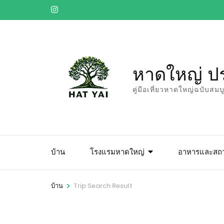
ข้าม
ไป
ยัง
เนื้อหา
(กด
หาดใหญ่ ป
Enter)
คู่มือเที่ยวหาดใหญ่ฉบับสม
บ้าน
โรงแรมหาดใหญ่
อาหารและสถาน
>
บ้าน
Trip Search Result