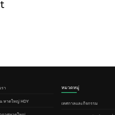
t
หมวดหมู่
บเรา
น หาดใหญ่ HDY
เทศกาลและกิจกรรม
ากาศหาดใหญ่